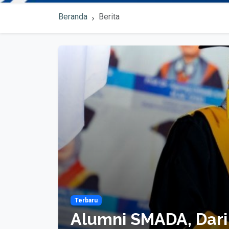
Beranda
Berita
Terbaru
Alumni SMADA, Dari 