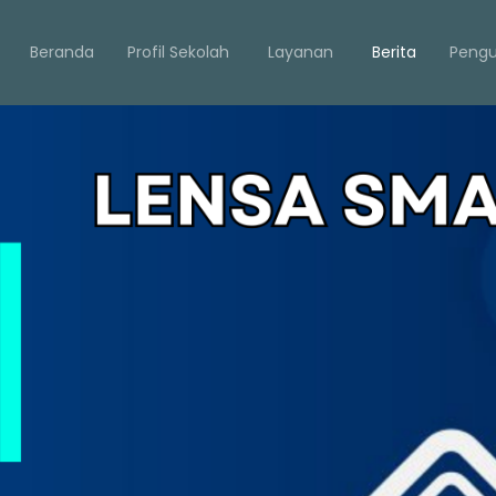
Beranda
Profil Sekolah
Layanan
Berita
Peng