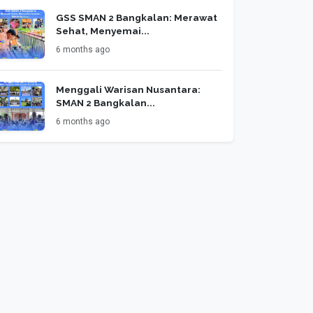
GSS SMAN 2 Bangkalan: Merawat
Sehat, Menyemai...
6 months ago
Menggali Warisan Nusantara:
SMAN 2 Bangkalan...
6 months ago